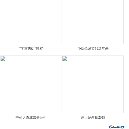
“学霸奶奶”81岁
小伙圣诞节只送苹果
中荷人寿北京分公司
迪士尼占据2019