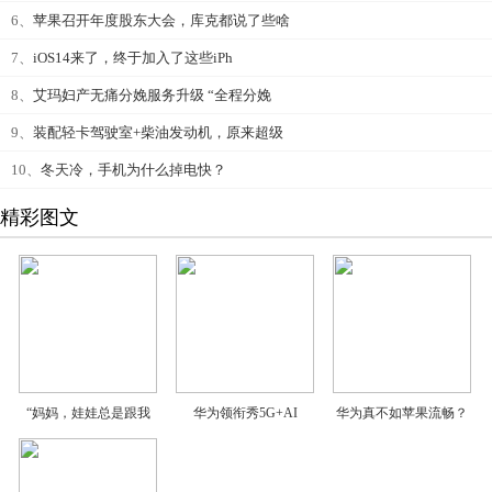
6、
苹果召开年度股东大会，库克都说了些啥
7、
iOS14来了，终于加入了这些iPh
8、
艾玛妇产无痛分娩服务升级 “全程分娩
9、
装配轻卡驾驶室+柴油发动机，原来超级
10、
冬天冷，手机为什么掉电快？
精彩图文
“妈妈，娃娃总是跟我
华为领衔秀5G+AI
华为真不如苹果流畅？