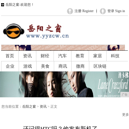
岳阳之窗-欢迎您！
注册 Register
登录 Sign in
首页
资讯
财经
汽车
教育
家居
科技
企业
游戏
美食
商讯
微商
区块链
广告
广告
您当前位置：
岳阳之窗
>
资讯
> 正文
更多
还记得HTC吗？他发布新机了......