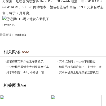
万像素，处理器为联发科 Helio P35，3850mAh 电池，有 4GB RAM +
64GB ROM、6 + 128 两种版本，颜色有蓝色和白色，9990 元新台币起
售，将于 7 月开卖。
Desire 19+
推荐阅读：
matebook
相关阅读
read
·
还记得HTC吗？他发布新机了.
·
TOP10系列：十大你不能错过
·
一分钟横图看懂意大利经典摩托车
·
如果手机号码注销了，支付宝、微
·
终于等到你，4.6寸小神机：首
·
安卓手机史上最经典的三部机型，
相关图库
hot