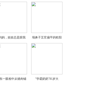
“妈妈，娃娃总是跟我
塌鼻子五官扁平的欧阳
东一眼相中从猪肉铺
“学霸奶奶”81岁大