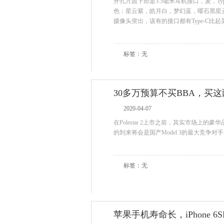
开孔方面下部是3.5毫米耳机接口，麦，T
色：星云紫，皓月白，梦幻蓝，曜石黑星
摄像头突出，该有的接口都有Type-C比
标签：无
30多万预算不买BBA，买
2020-04-07
在Polestar 2上市之前，其实市场上的豪华
的到来将会是国产Model 3的最大竞争对
标签：无
苹果手机寿命长，iPhone 6