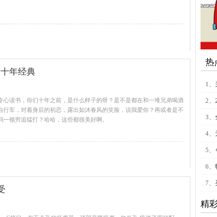
查看全文
热
比，十年经典
1、
专心读书，你们十年之前，是什么样子的呀？是不是都在和一堆兄弟喝酒
2、
自行车，对着身后的初恋，露出如沐春风的笑脸，说我爱你？再或者是不
3、
妈一顿穷追猛打？哈哈，这些都很美好啊。
查看全文
4、
5、
6、
7、
受
精