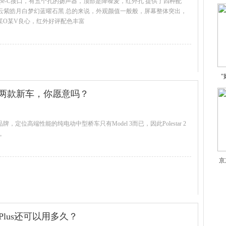
ype-C接口，有五个孔的扬声器，顶部是降噪麦，红外孔 提供了四种配
云紫皓月白梦幻蓝曜石黑 总的来说，外观颜值一般般，屏幕整体突出，
起某O某V良心，红外好评配色丰富
查看全文
这两款新车，你愿意吗？
品牌，定位高端性能的纯电动中型桥车只有Model 3而已，因此Polestar 2
手。
查看全文
京
SPlus还可以用多久？