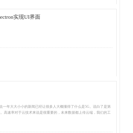
ectron实现UI界面
查看全文
过去一年大大小小的新闻已经让很多人大概懂得了什么是5G。说白了是第
0倍。高速率对于云技术来说是很重要的，未来数据都上传云端，我们的工
查看全文