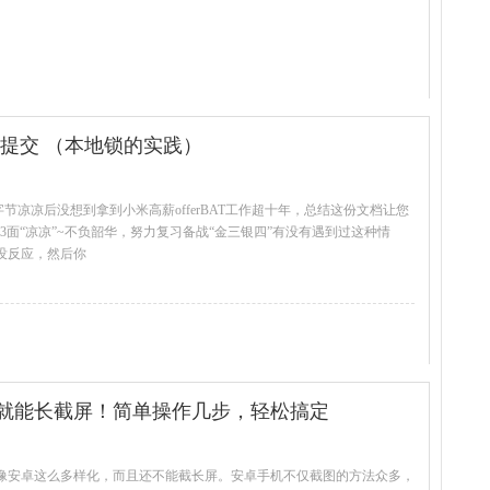
解决重复提交 （本地锁的实践）
字节凉凉后没想到拿到小米高薪offerBAT工作超十年，总结这份文档让您
Java3面“凉凉”~不负韶华，努力复习备战“金三银四”有没有遇到过这种情
没反应，然后你
查看全文
就能长截屏！简单操作几步，轻松搞定
像安卓这么多样化，而且还不能截长屏。安卓手机不仅截图的方法众多，