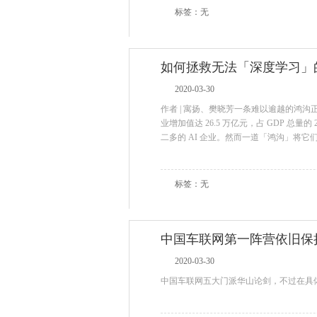
标签：无
如何拯救无法「深度学习」的
2020-03-30
作者 | 寓扬、樊晓芳一条难以逾越的鸿沟
业增加值达 26.5 万亿元，占 GDP 
二多的 AI 企业。然而一道「鸿沟」将它
标签：无
中国车联网第一阵营依旧保
2020-03-30
中国车联网五大门派华山论剑，不过在具