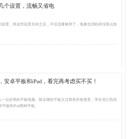
几个设置，流畅又省电
”的设置，将这些设置关掉之后，不仅流量够用了，电量也消耗得没那么快
查看全文
安卓平板和iPad，看完再考虑买不买！
购入一台好用的平板电脑。除去微软平板太过商务价格更贵，学生党们负担
平板和iPad两种平板。
查看全文