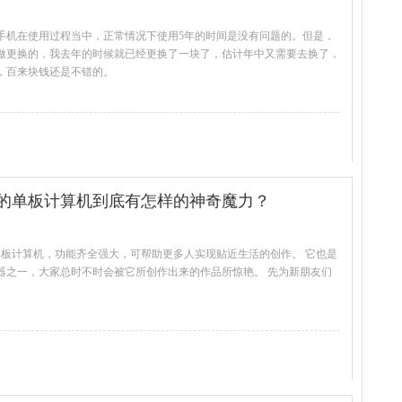
手机在使用过程当中，正常情况下使用5年的时间是没有问题的。但是，
做更换的，我去年的时候就已经更换了一块了，估计年中又需要去换了，
，百来块钱还是不错的。
查看全文
的单板计算机到底有怎样的神奇魔力？
单板计算机，功能齐全强大，可帮助更多人实现贴近生活的创作。 它也是
器之一，大家总时不时会被它所创作出来的作品所惊艳。 先为新朋友们
查看全文