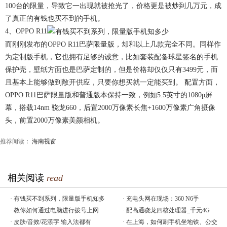
100台的限量，导致它一出现就被抢光了，价格更是被炒到几万元，成
了真正的有钱也买不到的手机。
4、OPPO R11
而刚刚发布的OPPO R11巴萨限量版，却和以上几款完全不同。同样作
为定制版手机，它也拥有足够的诚意，比如套装配备球星签名的手机
保护壳，壁纸方面也是巴萨定制的，但是价格却仅仅只有3499元，而
且基本上能够做到敞开供应，只要你想买就一定能买到。 配置方面，
OPPO R11巴萨限量版和普通版本保持一致，例如5.5英寸的1080p屏
幕，搭载14nm 骁龙660，后置2000万像素长焦+1600万像素广角摄像
头，前置2000万像素美颜相机。
推荐阅读：
海南视窗
相关阅读
read
·
有钱买不到系列，限量版手机知多
·
充电头网在现场：360 N6手
·
教你如何通过电脑进行拨号上网
·
配高通骁龙四核处理器_千元4G
·
皮肤/音效/花漾字 输入法都有
·
在上海，如何刷手机坐地铁、公交