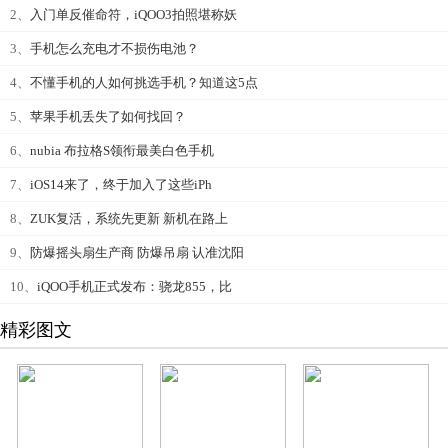
2、
入门单反催命符，iQOO3拍照堪称妖
3、
手机怎么充电才不损伤电池？
4、
不懂手机的人如何挑选手机？知道这5点
5、
苹果手机丢失了如何找回？
6、
nubia 布拉格S领衔最美白色手机
7、
iOS14来了，终于加入了这些iPh
8、
ZUK复活，系统先更新 新机在路上
9、
防爆摇头扇生产商 防爆吊扇 认准沈阳
10、
iQOO手机正式发布：骁龙855，比
精彩图文