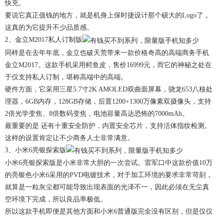
快充。
要说它真正值钱的地方，就是机身上保时捷设计那个硕大的Logo了，
这真的为它提升不少品质感。
2、金立M2017私人订制版
同样是在去年年底，金立也破天荒带来一款价格奇高的高端商务手机
金立M2017。这款手机采用鳄鱼皮，售价16999元，而它的神秘之处在
于仅支持私人订制，堪称高端中的高端。
硬件方面，它采用三星5.7寸2K AMOLED双曲面屏幕，骁龙653八核处
理器，6GB内存，128GB存储，后置1200+1300万像素双摄像头，支持
2倍光学变焦、8倍数码变焦，电池容量高达恐怖的7000mAh。
最重要的是 还有十重安全防护，内置安全芯片，支持活体指纹检测。
这样的设置肯定让不少商务人士非常满意。
3、小米6亮银探索版
小米6亮银探索版是小米非常大胆的一次尝试。雷军口中这款价值10万
的亮银色小米6采用的PVD电镀技术，对于加工环境的要求非常苛刻，
就算是一粒灰尘都可能导致出现表面的光泽不一，因此必须在无尘真
空环境下完成，所以良品率极低。
所以这款手机即便是其他方面和小米6普通版完全没有区别，但是仅仅