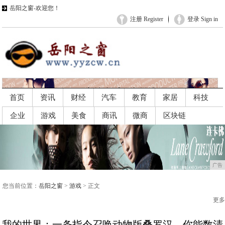
岳阳之窗-欢迎您！
注册 Register
登录 Sign in
首页
资讯
财经
汽车
教育
家居
科技
企业
游戏
美食
商讯
微商
区块链
广告
广告
您当前位置：
岳阳之窗
>
游戏
> 正文
更多
我的世界：一条指令召唤动物版叠罗汉，你能数清