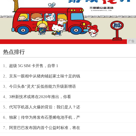
广告
热点排行
1、
超级 5G SIM 卡开售，自带 1
2、
京东一眼相中从猪肉铺起家土味十足的钱
3、
今日头条“灵犬”反低俗能力升级新增语
4、
3种新技术或将在2020年推出，你看
5、
代写字机器人火爆的背后：我们是人？还
6、
独家｜传华为将发布石墨烯电池手机，产
7、
阿里巴巴发布国内首个公益时标准，将在