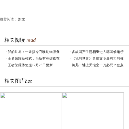
推荐阅读：
旗龙
相关阅读
read
·
我的世界：一条指令召唤动物版叠
·
多款国产手游相继进入韩国畅销榜
·
王者荣耀新模式，当所有英雄都在
·
《我的世界》史前文明最有力的推
·
王者荣耀体验服12月23日更新
·
婉儿一键上天铠皇一刀必死？盘点
相关图库
hot