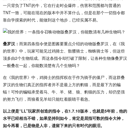
一只背负了TNT的牛，它在行走时会爆炸，伤害和范围都与普通的
TNT一致，可能在现在的版本中并不算什么，但是在那个一切指令都
靠自学摸索的时代，能做到这个地步，已经实属不易。
叠罗汉：
而第四条指令便是图酱要重点介绍的动物版叠罗汉，在《我
的世界》中，玩家可能见过鸡骑士、骷髅骑士，蜘蛛骑士等，但这些
顶多由2个生物组成。而这条指令却打破了限制，让各种生物像叠罗汉
一般叠在一起，你能数清楚有几个生物吗？
在《我的世界》中，鸡骑士的指挥权在于作为骑手的僵尸，而这群叠
罗汉的生物们真正的指挥者并不是最上方的豹猫，而是最下方的蝙
蝠！可怜的蝙蝠承受着马、牛、羊、猪、狼、豹猫的压力，却仍坚强
的努力飞行，而狼看见羊却只能红着眼睛干着急。
以上便是“LL”玩家所创造的指令，在1.7.10版本，也就是5年前，他的
水平已经相当不错，如果坚持到如今，肯定是屈指可数的指令大神，
如今再看，已是物是人非，遗留下来的只有时代的眼泪。