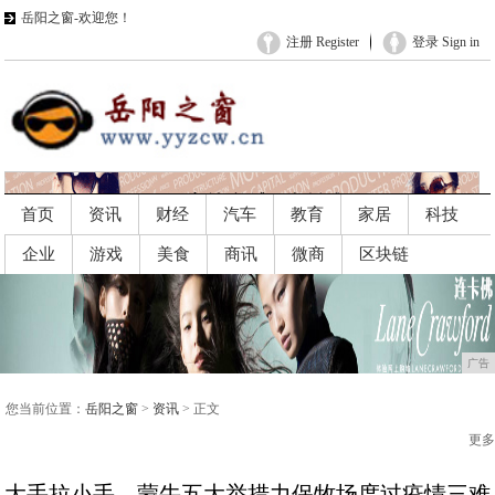
岳阳之窗-欢迎您！
注册 Register
登录 Sign in
首页
资讯
财经
汽车
教育
家居
科技
企业
游戏
美食
商讯
微商
区块链
广告
广告
您当前位置：
岳阳之窗
>
资讯
> 正文
更多
大手拉小手，蒙牛五大举措力保牧场度过疫情三难