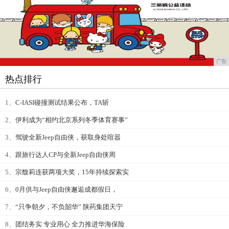
广告
热点排行
1、
C-IASI碰撞测试结果公布，TA斩
2、
伊利成为“相约北京系列冬季体育赛事”
3、
驾驶全新Jeep自由侠，获取身处喧嚣
4、
跟旅行达人CP与全新Jeep自由侠周
5、
宗馥莉连获两项大奖，15年持续探索实
6、
0月供与Jeep自由侠邂逅成都假日，
7、
“只争朝夕，不负韶华” 陕药集团天宁
8、
团结务实 专业用心 全力推进华海保险