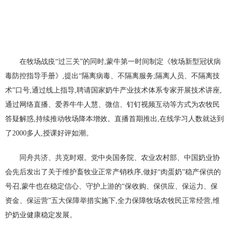
在牧场战疫“过三关”的同时,蒙牛第一时间制定《牧场新型冠状病
毒防控指导手册》,提出“隔离病毒、不隔离服务;隔离人员、不隔离技
术”口号,通过线上指导,聘请国家奶牛产业技术体系专家开展技术讲座,
通过网络直播、爱养牛牛人慧、微信、钉钉视频互动等方式为农牧民
答疑解惑,持续推动牧场降本增效。直播首期推出,在线学习人数就达到
了2000多人,授课好评如潮。
同舟共济、共克时艰。党中央国务院、农业农村部、中国奶业协
会先后发出了关于维护畜牧业正常产销秩序,做好“肉蛋奶”稳产保供的
号召,蒙牛也在稳定信心、守护上游的“保收购、保供应、保运力、保
资金、保运营”五大保障举措实施下,全力保障牧场农牧民正常经营,维
护奶业健康稳定发展。