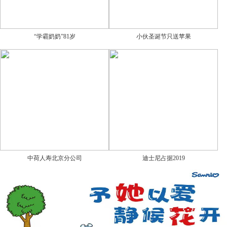
“学霸奶奶”81岁
小伙圣诞节只送苹果
中荷人寿北京分公司
迪士尼占据2019