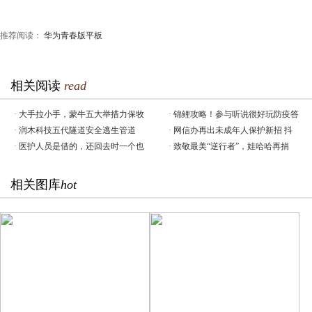
推荐阅读：
华为青春版平板
相关阅读
read
·
大手拉小手，蒙牛五大举措力保牧
·
锦鲤攻略！参与听说很好玩防疫答
·
润木科技五代隧道安全逃生管道
·
网信办再出未成年人保护新招 抖
·
医护人员是借的，还回去时一个也
·
致敬最美“逆行者”，娃哈哈再捐
相关图库
hot