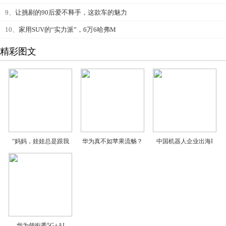
9、
让挑剔的90后爱不释手，这款车的魅力
10、
家用SUV的“实力派”，6万6哈弗M
精彩图文
“妈妈，娃娃总是跟我
华为真不如苹果流畅？
中国机器人企业出海I
华为领衔秀5G+AI