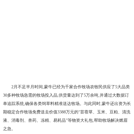
2月不足半月时间,蒙牛已经为千家合作牧场农牧民供应了5大品类
30多种牧场急需的牧场投入品,供货量达到了5万余吨,并通过大数据订
单追踪系统,确保各类饲草料精准送达牧场。与此同时,蒙牛还出资为长
期稳定合作牧场免费送去价值3388万元的“苜蓿草、玉米、豆粕、清洗
液、消毒剂、兽药、冻精、易耗品”等物资大礼包,帮助牧场解决燃眉
之急。