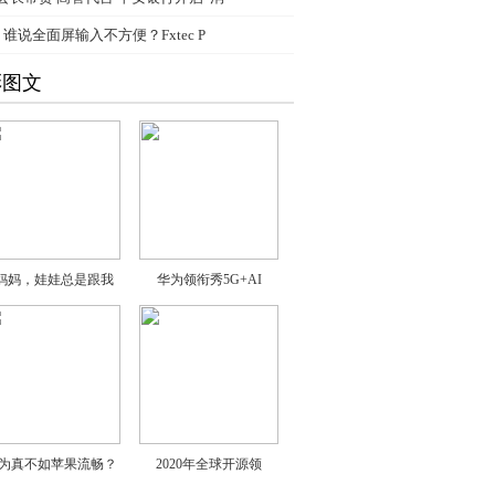
、
谁说全面屏输入不方便？Fxtec P
彩图文
“妈妈，娃娃总是跟我
华为领衔秀5G+AI
为真不如苹果流畅？
2020年全球开源领