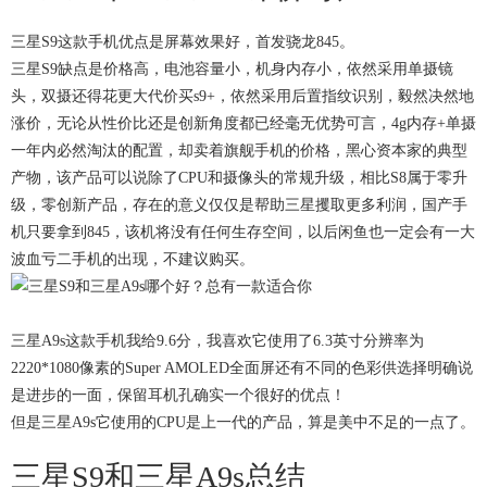
三星S9这款手机优点是屏幕效果好，首发骁龙845。
三星S9缺点是价格高，电池容量小，机身内存小，依然采用单摄镜
头，双摄还得花更大代价买s9+，依然采用后置指纹识别，毅然决然地
涨价，无论从性价比还是创新角度都已经毫无优势可言，4g内存+单摄
一年内必然淘汰的配置，却卖着旗舰手机的价格，黑心资本家的典型
产物，该产品可以说除了CPU和摄像头的常规升级，相比S8属于零升
级，零创新产品，存在的意义仅仅是帮助三星攫取更多利润，国产手
机只要拿到845，该机将没有任何生存空间，以后闲鱼也一定会有一大
波血亏二手机的出现，不建议购买。
三星A9s这款手机我给9.6分，我喜欢它使用了6.3英寸分辨率为
2220*1080像素的Super AMOLED全面屏还有不同的色彩供选择明确说
是进步的一面，保留耳机孔确实一个很好的优点！
但是三星A9s它使用的CPU是上一代的产品，算是美中不足的一点了。
三星S9和三星A9s总结