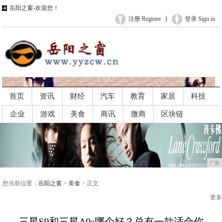
岳阳之窗-欢迎您！
注册 Register
登录 Sign in
首页
资讯
财经
汽车
教育
家居
科技
企业
游戏
美食
商讯
微商
区块链
广告
广告
您当前位置：
岳阳之窗
>
美食
> 正文
更多
三星S9和三星A9s哪个好？总有一款适合你