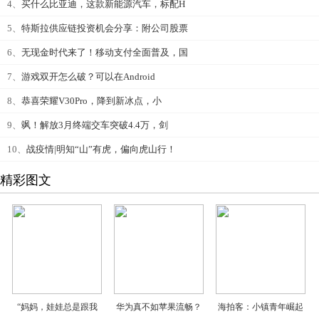
4、
买什么比亚迪，这款新能源汽车，标配H
5、
特斯拉供应链投资机会分享：附公司股票
6、
无现金时代来了！移动支付全面普及，国
7、
游戏双开怎么破？可以在Android
8、
恭喜荣耀V30Pro，降到新冰点，小
9、
飒！解放3月终端交车突破4.4万，剑
10、
战疫情|明知“山”有虎，偏向虎山行！
精彩图文
“妈妈，娃娃总是跟我
华为真不如苹果流畅？
海拍客：小镇青年崛起