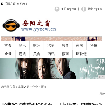
岳阳之窗-欢迎您！
注册 Register
登录 Sign in
首页
资讯
财经
汽车
教育
家居
科技
企业
游戏
美食
商讯
微商
区块链
广告
广告
您当前位置：
岳阳之窗
>
企业
> 正文
更多
经典PC游戏重现iOS平台，《英雄连》登陆iPad平