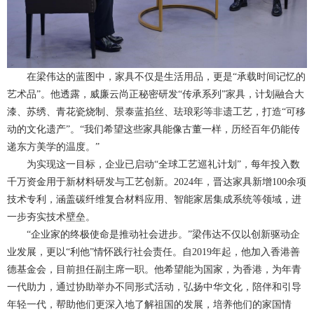
在梁伟达的蓝图中，家具不仅是生活用品，更是“承载时间记忆的
艺术品”。他透露，威廉云尚正秘密研发“传承系列”家具，计划融合大
漆、苏绣、青花瓷烧制、景泰蓝掐丝、珐琅彩等非遗工艺，打造“可移
动的文化遗产”。“我们希望这些家具能像古董一样，历经百年仍能传
递东方美学的温度。”
为实现这一目标，企业已启动“全球工艺巡礼计划”，每年投入数
千万资金用于新材料研发与工艺创新。2024年，晋达家具新增100余项
技术专利，涵盖碳纤维复合材料应用、智能家居集成系统等领域，进
一步夯实技术壁垒。
“企业家的终极使命是推动社会进步。”梁伟达不仅以创新驱动企
业发展，更以“利他”情怀践行社会责任。自2019年起，他加入香港善
德基金会，目前担任副主席一职。他希望能为国家，为香港，为年青
一代助力，通过协助举办不同形式活动，弘扬中华文化，陪伴和引导
年轻一代，帮助他们更深入地了解祖国的发展，培养他们的家国情