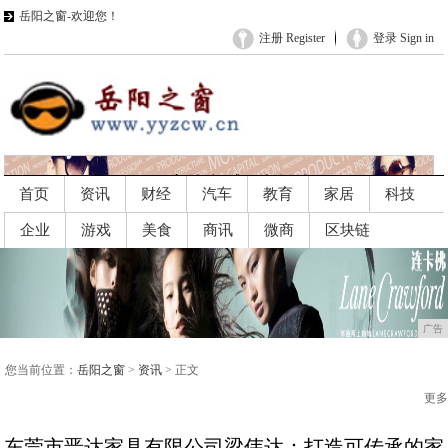
岳阳之窗-欢迎您！
注册 Register
登录 Sign in
首页
资讯
财经
汽车
教育
家居
科技
企业
游戏
美食
商讯
微商
区块链
广告
广告
您当前位置：
岳阳之窗
>
资讯
> 正文
更多
东莞市晋达家具有限公司梁伟达：打造可传承的家