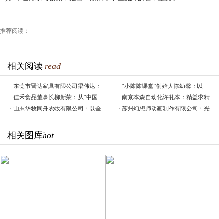
推荐阅读：
相关阅读
read
·
东莞市晋达家具有限公司梁伟达：
·
“小陈陈课堂”创始人陈幼馨：以
·
佳禾食品董事长柳新荣：从“中国
·
南京本森自动化许礼本：精益求精
·
山东华牧同舟农牧有限公司：以全
·
苏州幻想师动画制作有限公司：光
相关图库
hot