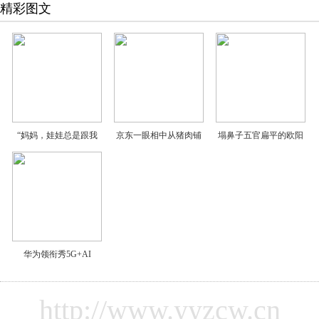
精彩图文
“妈妈，娃娃总是跟我
京东一眼相中从猪肉铺
塌鼻子五官扁平的欧阳
华为领衔秀5G+AI
http://www.yyzcw.cn