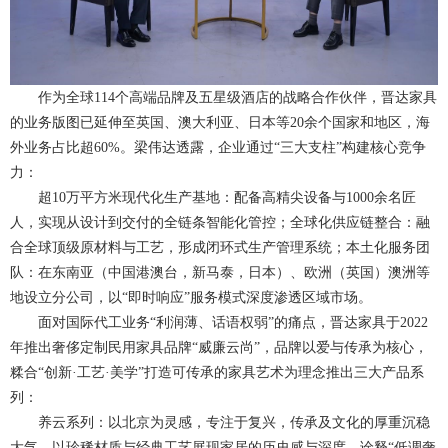
作为全球114个高端品牌及五星级酒店的战略合作伙伴，晋达家具
的业务版图已延伸至英国、澳大利亚、日本等20余个国家和地区，海
外业务占比超60%。梁伟达透露，企业通过“三大支柱”构建核心竞争
力：
超10万平方米现代化生产基地：配备高精尖设备与1000余名匠
人，实现从设计到交付的全链条智能化管控；全球化供应链整合：融
合全球顶级原材料与工艺，形成闭环式生产管理系统；本土化服务团
队：在东南亚（中国港澳台，新马泰，日本）、欧洲（英国）澳洲等
地设立分公司，以“即时响应”服务模式深度渗透区域市场。
面对国际代工业务“利润薄、话语权弱”的痛点，晋达家具于2022
年推出奢侈定制民用家具品牌“威廉云尚”，品牌以爱与传承为核心，
糅合“创新·工艺·美学”打造可传承的家具艺术为理念推出三大产品系
列：
养云系列：以北京为灵感，专注于复兴，传承及文化的厚重沉稳
大气，以珍稀材质与经典工艺展现家居的历史感与深度，诠释“低调奢