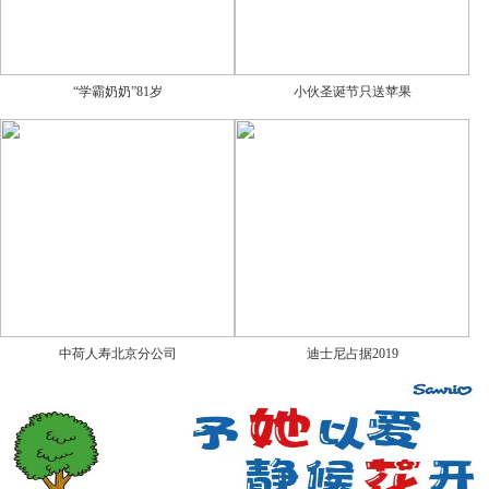
“学霸奶奶”81岁
小伙圣诞节只送苹果
中荷人寿北京分公司
迪士尼占据2019