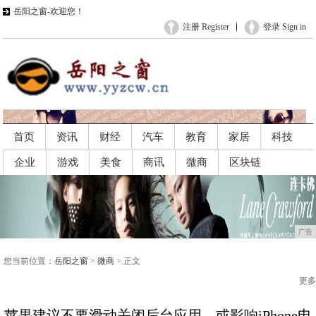
岳阳之窗-欢迎您！
注册 Register
登录 Sign in
首页
资讯
财经
汽车
教育
家居
科技
企业
游戏
美食
商讯
微商
区块链
广告
广告
您当前位置：
岳阳之窗
>
微商
> 正文
更多
苹果建议不要滑动关闭后台应用，或影响iPhone电